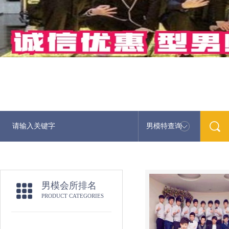
男模特查询
男模会所排名
PRODUCT CATEGORIES