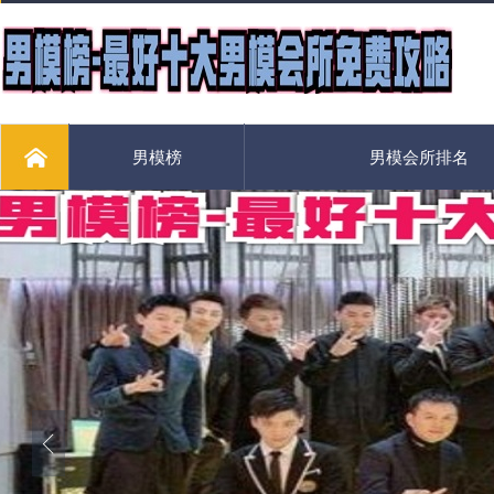
男模榜
男模会所排名