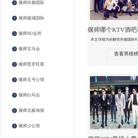
偃师尚都国际
偃师嫚城国际
偃师M2会所
偃师宝马会
查看男模
偃师普罗旺斯
偃师五号公馆
偃师白马会
偃师北极海狼
偃师少公馆