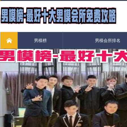
男模榜
男模会所排名