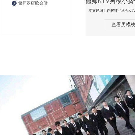
偃师罗密欧会所
查看男模