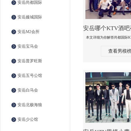
安岳尚都国际
安岳嫚城国际
安岳M2会所
安岳宝马会
查看男模
安岳普罗旺斯
安岳五号公馆
安岳白马会
安岳北极海狼
安岳少公馆