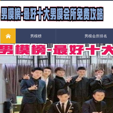
男模榜
男模会所排名