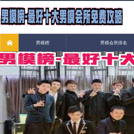
男模榜
男模会所排名