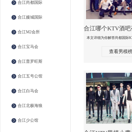
合江尚都国际
合江嫚城国际
合江M2会所
合江宝马会
查看男模
合江普罗旺斯
合江五号公馆
合江白马会
合江北极海狼
合江少公馆