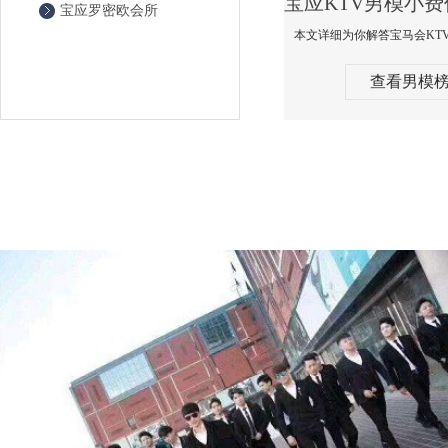
宝应罗密欧会所
查看男模