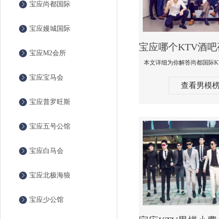
宝应尚都国际
宝应嫚城国际
宝应M2会所
宝应宝马会
查看男模
宝应普罗旺斯
宝应五号公馆
宝应白马会
宝应北极海狼
宝应少公馆