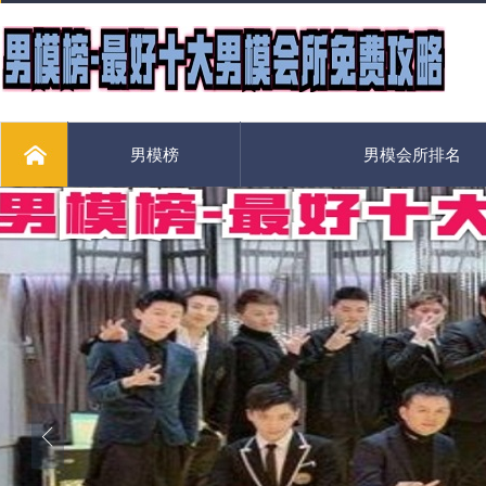
男模榜
男模会所排名