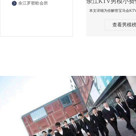
余江罗密欧会所
查看男模