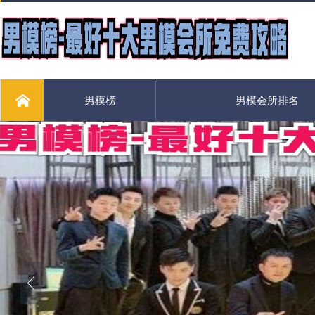
男模榜
男模会所排名