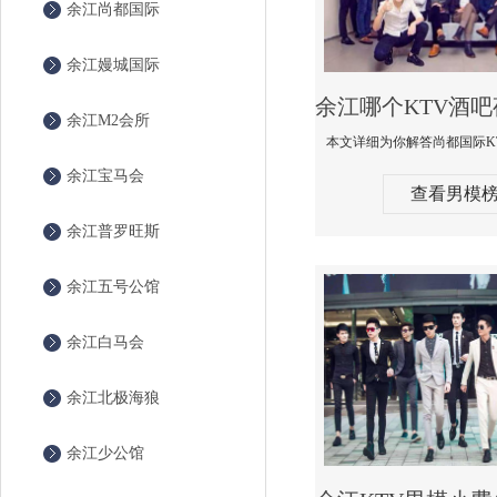
余江尚都国际
余江嫚城国际
余江M2会所
余江宝马会
查看男模
余江普罗旺斯
余江五号公馆
余江白马会
余江北极海狼
余江少公馆