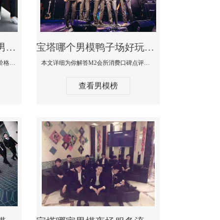
宝塔最大有名生意最好男模少爷场KTV体验-嫚城国际KTV消费价格点评
宝塔哪个男模鸭子场好玩陪酒服务好-M2会所KTV消费口碑点评
本文详细为你解答嫚城国际KTV消费价格口碑点评，更多关于最大有名生意最好男模少爷场KTV体验免费咨询1333 867 6881微信同步！
本文详细为你解答M2会所消费口碑点评，更多关于哪个男模鸭子场好玩陪酒服务好免费咨询1333 867 6881微信同步！
查看男模榜