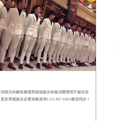
宝塔怎么样选择靠谱男模场娱乐体验消费透明不被坑
文详细为你解答靠谱男模场娱乐体验消费透明不被坑攻
本文详细为你解答
更多男模娱乐必看攻略咨询1333 867 6881微信同步！
关于男模面试防坑攻略