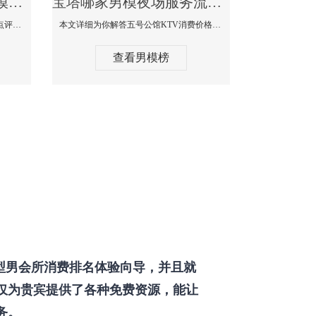
宝塔那个KTV酒吧找男模帅哥男妓多-普罗旺斯KTV真实口碑点评
宝塔哪家男模夜场服务流程全面-五号公馆KTV消费价格点评
本文详细为你解答普罗旺斯消费价格点评，更多关于那个KTV酒吧找男模帅哥最多免费咨询1333 867 6881微信同步！
本文详细为你解答五号公馆KTV消费价格，更多关于哪家男模夜场服务流程全面免费咨询1333 867 6881微信同步！
查看男模榜
型男会所消费排名体验向导，并且就
仅为贵宾提供了各种免费资源，能让
务。