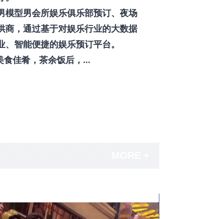
男模型男会所娱乐俱乐部预订、夜场
供商，通过基于对娱乐行业的大数据
业、智能便捷的娱乐预订平台。
佳肴，茶余饭后，...
MORE +