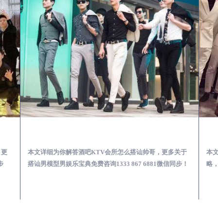
第一次到外地-怎么选择男模场消费体验安全靠谱必看
宝塔酒吧KTV会所怎么搭讪帅哥-用什么样的方式搭讪成功率高
，更
本文详细为你解答酒吧KTV会所怎么搭讪帅哥，更多关于
本
步
搭讪男模型男娱乐宝典免费咨询1333 867 6881微信同步！
略，