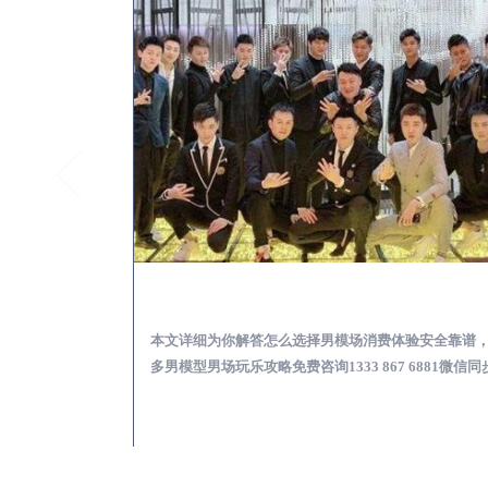
宝塔KTV酒吧会所男模少爷男公关招聘-高薪招聘
宝塔出差
关招聘攻略，更多
本文详细为你解答怎么选择男模场消费体验安全靠谱
 6881微信同步！
多男模型男场玩乐攻略免费咨询1333 867 6881微信同