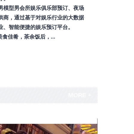
男模型男会所娱乐俱乐部预订、夜场
供商，通过基于对娱乐行业的大数据
业、智能便捷的娱乐预订平台。
佳肴，茶余饭后，...
MORE +