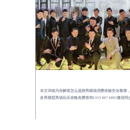
乳山KTV酒吧会所男模少爷男公关招聘-高薪招聘
乳山出差
关招聘攻略，更多
本文详细为你解答怎么选择男模场消费体验安全靠谱
 6881微信同步！
多男模型男场玩乐攻略免费咨询1333 867 6881微信同