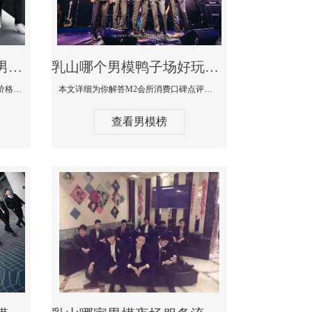
乳山最大有名生意最好男模少爷场KTV体验-嫚城国际KTV消费价格点评
乳山哪个男模鸭子场好玩陪酒服务好-M2会所KTV消费口碑点评
本文详细为你解答嫚城国际KTV消费价格口碑点评，更多关于最大有名生意最好男模少爷场KTV体验免费咨询1333 867 6881微信同步！
本文详细为你解答M2会所消费口碑点评，更多关于哪个男模鸭子场好玩陪酒服务好免费咨询1333 867 6881微信同步！
查看男模榜