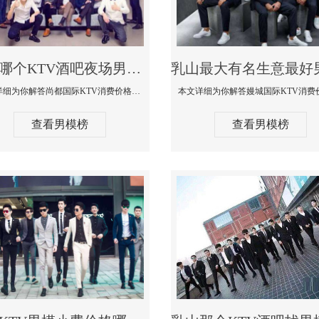
乳山哪个KTV酒吧夜场男模公关型男最帅-尚都国际KTV消费价格点评
本文详细为你解答尚都国际KTV消费价格点评，更多关于哪个KTV酒吧夜场男模公关型男最帅免费咨询1333 867 6881微信同步
查看男模榜
查看男模榜