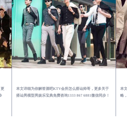
第一次到外地-怎么选择男模场消费体验安全靠谱必看
乳山酒吧KTV会所怎么搭讪帅哥-用什么样的方式搭讪成功率高
，更
本文详细为你解答酒吧KTV会所怎么搭讪帅哥，更多关于
本
步
搭讪男模型男娱乐宝典免费咨询1333 867 6881微信同步！
略，