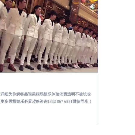
乳山怎么样选择靠谱男模场娱乐体验消费透明不被坑
文详细为你解答靠谱男模场娱乐体验消费透明不被坑攻
本文详细为你解答
更多男模娱乐必看攻略咨询1333 867 6881微信同步！
关于男模面试防坑攻略