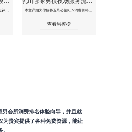
乳山那个KTV酒吧找男模帅哥男妓多-普罗旺斯KTV真实口碑点评
乳山哪家男模夜场服务流程全面-五号公馆KTV消费价格点评
本文详细为你解答普罗旺斯消费价格点评，更多关于那个KTV酒吧找男模帅哥最多免费咨询1333 867 6881微信同步！
本文详细为你解答五号公馆KTV消费价格，更多关于哪家男模夜场服务流程全面免费咨询1333 867 6881微信同步！
查看男模榜
型男会所消费排名体验向导，并且就
仅为贵宾提供了各种免费资源，能让
务。