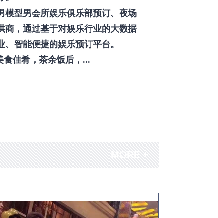
男模型男会所娱乐俱乐部预订、夜场
供商，通过基于对娱乐行业的大数据
业、智能便捷的娱乐预订平台。
佳肴，茶余饭后，...
MORE +