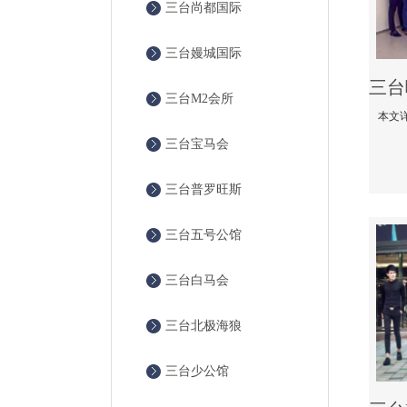
三台尚都国际
三台嫚城国际
三台M2会所
三台宝马会
三台普罗旺斯
三台五号公馆
三台白马会
三台北极海狼
三台少公馆