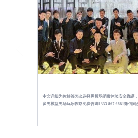
三台KTV酒吧会所男模少爷男公关招聘-高薪招聘
三台出差
关招聘攻略，更多
本文详细为你解答怎么选择男模场消费体验安全靠谱
 6881微信同步！
多男模型男场玩乐攻略免费咨询1333 867 6881微信同