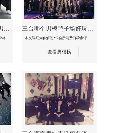
三台最大有名生意最好男模少爷场KTV体验-嫚城国际KTV消费价格点评
三台哪个男模鸭子场好玩陪酒服务好-M2会所KTV消费口碑点评
本文详细为你解答嫚城国际KTV消费价格口碑点评，更多关于最大有名生意最好男模少爷场KTV体验免费咨询1333 867 6881微信同步！
本文详细为你解答M2会所消费口碑点评，更多关于哪个男模鸭子场好玩陪酒服务好免费咨询1333 867 6881微信同步！
查看男模榜