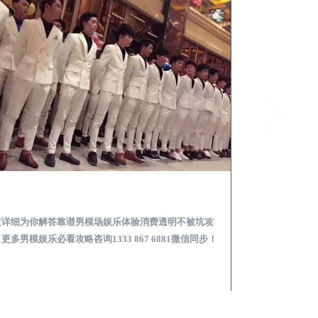
三台怎么样选择靠谱男模场娱乐体验消费透明不被坑
文详细为你解答靠谱男模场娱乐体验消费透明不被坑攻
本文详细为你解答
更多男模娱乐必看攻略咨询1333 867 6881微信同步！
关于男模面试防坑攻略