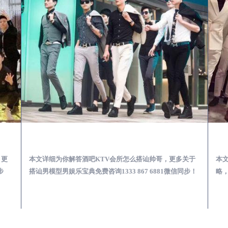
第一次到外地-怎么选择男模场消费体验安全靠谱必看
三台酒吧KTV会所怎么搭讪帅哥-用什么样的方式搭讪成功率高
，更
本文详细为你解答酒吧KTV会所怎么搭讪帅哥，更多关于
本
步
搭讪男模型男娱乐宝典免费咨询1333 867 6881微信同步！
略，