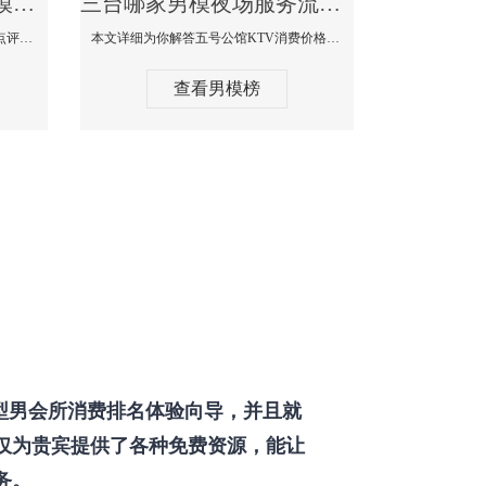
三台那个KTV酒吧找男模帅哥男妓多-普罗旺斯KTV真实口碑点评
三台哪家男模夜场服务流程全面-五号公馆KTV消费价格点评
本文详细为你解答普罗旺斯消费价格点评，更多关于那个KTV酒吧找男模帅哥最多免费咨询1333 867 6881微信同步！
本文详细为你解答五号公馆KTV消费价格，更多关于哪家男模夜场服务流程全面免费咨询1333 867 6881微信同步！
查看男模榜
型男会所消费排名体验向导，并且就
仅为贵宾提供了各种免费资源，能让
务。