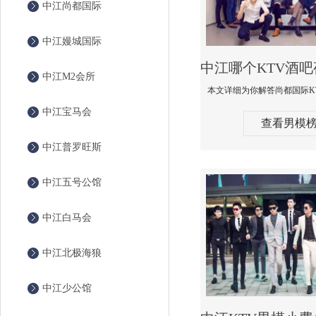
中江尚都国际
中江嫚城国际
中江M2会所
中江宝马会
查看男模
中江普罗旺斯
中江五号公馆
中江白马会
中江北极海狼
中江少公馆