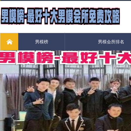
男模榜
男模会所排名