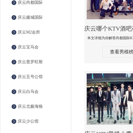
庆云尚都国际
庆云嫚城国际
庆云M2会所
庆云宝马会
查看男模
庆云普罗旺斯
庆云五号公馆
庆云白马会
庆云北极海狼
庆云少公馆