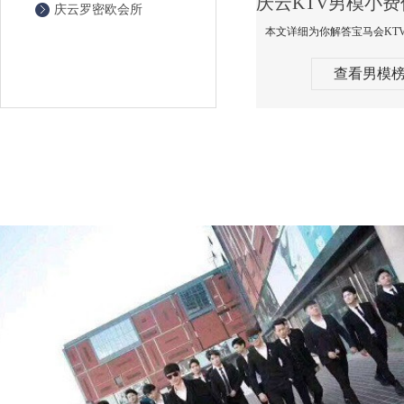
庆云罗密欧会所
查看男模