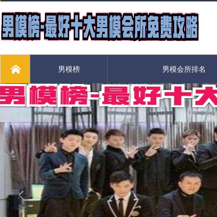
男模榜
男模会所排名