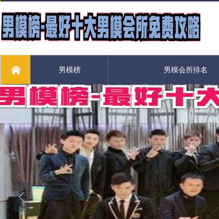
男模榜
男模会所排名