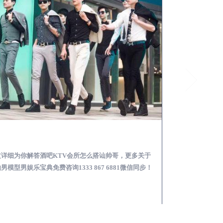
内黄酒吧KTV会所怎么搭讪帅哥-用什么样的方式搭讪成功率高
文详细为你解答酒吧KTV会所怎么搭讪帅哥，更多关于
本文详细为你解答
男模型男娱乐宝典免费咨询1333 867 6881微信同步！
略，更多男模娱乐必看