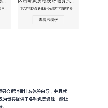
内黄那个KTV酒吧找男模帅哥男妓多-普罗旺斯KTV真实口碑点评
内黄哪家男模夜场服务流程全面-五号公馆KTV消费价格点评
本文详细为你解答普罗旺斯消费价格点评，更多关于那个KTV酒吧找男模帅哥最多免费咨询1333 867 6881微信同步！
本文详细为你解答五号公馆KTV消费价格，更多关于哪家男模夜场服务流程全面免费咨询1333 867 6881微信同步！
查看男模榜
型男会所消费排名体验向导，并且就
仅为贵宾提供了各种免费资源，能让
务。