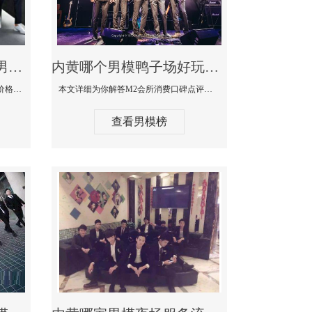
内黄最大有名生意最好男模少爷场KTV体验-嫚城国际KTV消费价格点评
内黄哪个男模鸭子场好玩陪酒服务好-M2会所KTV消费口碑点评
本文详细为你解答嫚城国际KTV消费价格口碑点评，更多关于最大有名生意最好男模少爷场KTV体验免费咨询1333 867 6881微信同步！
本文详细为你解答M2会所消费口碑点评，更多关于哪个男模鸭子场好玩陪酒服务好免费咨询1333 867 6881微信同步！
查看男模榜