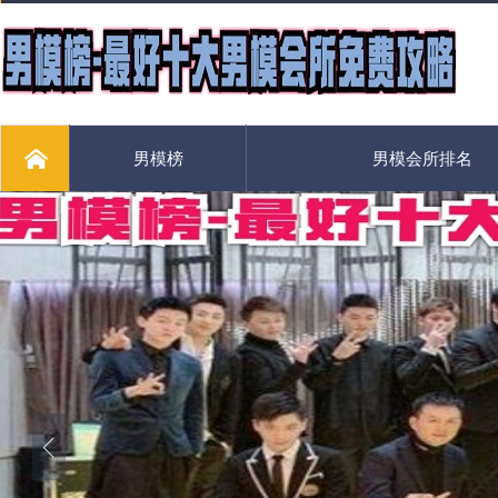
男模榜
男模会所排名