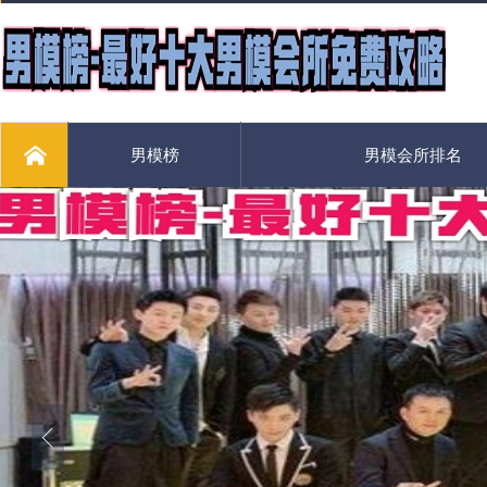
男模榜
男模会所排名