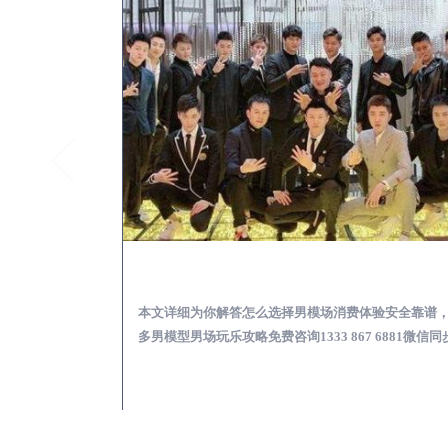
遂宁KTV酒吧会所男模少爷男公关招聘-高薪招聘
遂宁出差
关招聘攻略，更多
本文详细为你解答怎么选择男模场消费体验安全靠谱
 6881微信同步！
多男模型男场玩乐攻略免费咨询1333 867 6881微信同