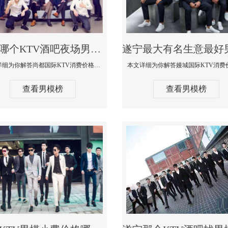
遂宁哪个KTV酒吧夜场男模公关型男最帅-尚都国际KTV消费价格点评
本文详细为你解答尚都国际KTV消费价格点评，更多关于哪个KTV酒吧夜场男模公关型男最帅免费咨询1333 867 6881微信同步
查看男模榜
查看男模榜