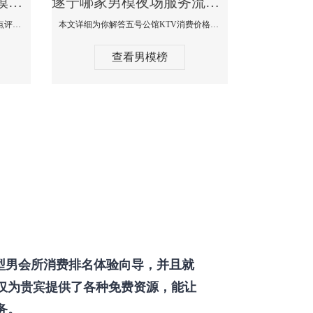
遂宁那个KTV酒吧找男模帅哥男妓多-普罗旺斯KTV真实口碑点评
遂宁哪家男模夜场服务流程全面-五号公馆KTV消费价格点评
本文详细为你解答普罗旺斯消费价格点评，更多关于那个KTV酒吧找男模帅哥最多免费咨询1333 867 6881微信同步！
本文详细为你解答五号公馆KTV消费价格，更多关于哪家男模夜场服务流程全面免费咨询1333 867 6881微信同步！
查看男模榜
型男会所消费排名体验向导，并且就
仅为贵宾提供了各种免费资源，能让
务。