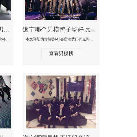
遂宁最大有名生意最好男模少爷场KTV体验-嫚城国际KTV消费价格点评
遂宁哪个男模鸭子场好玩陪酒服务好-M2会所KTV消费口碑点评
本文详细为你解答嫚城国际KTV消费价格口碑点评，更多关于最大有名生意最好男模少爷场KTV体验免费咨询1333 867 6881微信同步！
本文详细为你解答M2会所消费口碑点评，更多关于哪个男模鸭子场好玩陪酒服务好免费咨询1333 867 6881微信同步！
查看男模榜