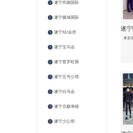
遂宁尚都国际
遂宁嫚城国际
遂宁M2会所
遂宁宝马会
遂宁普罗旺斯
遂宁五号公馆
遂宁白马会
遂宁北极海狼
遂宁少公馆