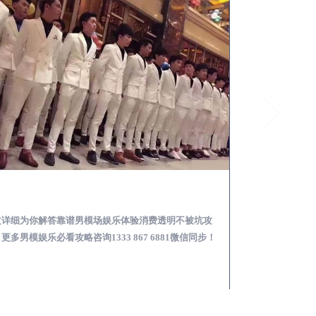
遂宁怎么样选择靠谱男模场娱乐体验消费透明不被坑
文详细为你解答靠谱男模场娱乐体验消费透明不被坑攻
本文详细为你解答
更多男模娱乐必看攻略咨询1333 867 6881微信同步！
关于男模面试防坑攻略