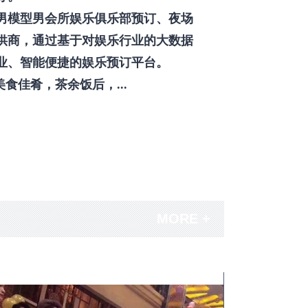
男模型男会所娱乐俱乐部预订、夜场
供商，通过基于对娱乐行业的大数据
业、智能便捷的娱乐预订平台。
佳肴，茶余饭后，...
MORE +