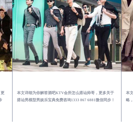
第一次到外地-怎么选择男模场消费体验安全靠谱必看
遂宁酒吧KTV会所怎么搭讪帅哥-用什么样的方式搭讪成功率高
，更
本文详细为你解答酒吧KTV会所怎么搭讪帅哥，更多关于
本
步
搭讪男模型男娱乐宝典免费咨询1333 867 6881微信同步！
略，