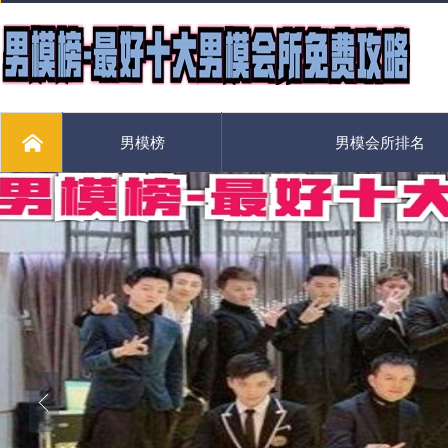
男模榜
男模会所排名