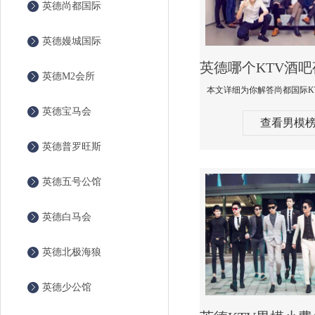
英德尚都国际
英德嫚城国际
英德M2会所
英德宝马会
查看男模
英德普罗旺斯
英德五号公馆
英德白马会
英德北极海狼
英德少公馆