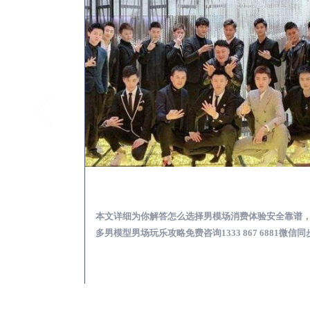
会理KTV酒吧会所男模少爷男公关招聘-高薪招聘
会理出差
关招聘攻略，更多
本文详细为你解答怎么选择男模场消费体验安全靠谱
 6881微信同步！
多男模型男场玩乐攻略免费咨询1333 867 6881微信同