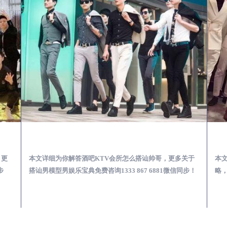
第一次到外地-怎么选择男模场消费体验安全靠谱必看
会理酒吧KTV会所怎么搭讪帅哥-用什么样的方式搭讪成功率高
，更
本文详细为你解答酒吧KTV会所怎么搭讪帅哥，更多关于
本
步
搭讪男模型男娱乐宝典免费咨询1333 867 6881微信同步！
略，