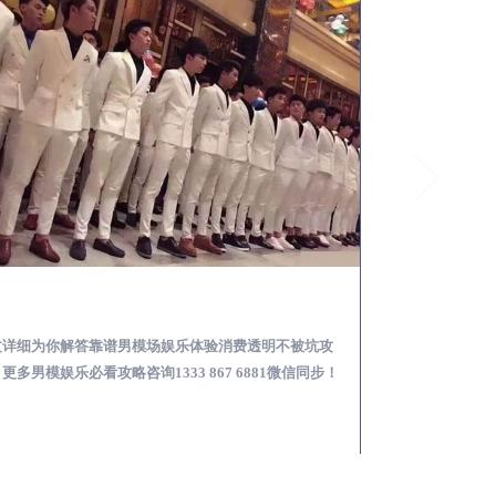
会理怎么样选择靠谱男模场娱乐体验消费透明不被坑
文详细为你解答靠谱男模场娱乐体验消费透明不被坑攻
本文详细为你解答
更多男模娱乐必看攻略咨询1333 867 6881微信同步！
关于男模面试防坑攻略