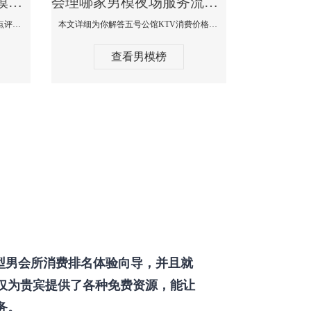
会理那个KTV酒吧找男模帅哥男妓多-普罗旺斯KTV真实口碑点评
会理哪家男模夜场服务流程全面-五号公馆KTV消费价格点评
本文详细为你解答普罗旺斯消费价格点评，更多关于那个KTV酒吧找男模帅哥最多免费咨询1333 867 6881微信同步！
本文详细为你解答五号公馆KTV消费价格，更多关于哪家男模夜场服务流程全面免费咨询1333 867 6881微信同步！
查看男模榜
型男会所消费排名体验向导，并且就
仅为贵宾提供了各种免费资源，能让
务。