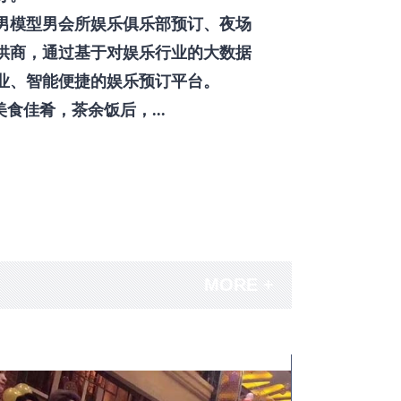
男模型男会所娱乐俱乐部预订、夜场
供商，通过基于对娱乐行业的大数据
业、智能便捷的娱乐预订平台。
佳肴，茶余饭后，...
MORE +