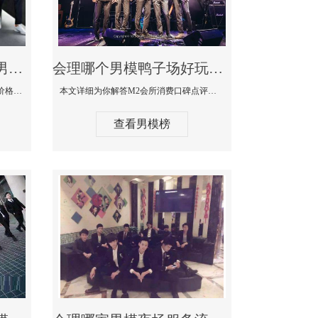
会理最大有名生意最好男模少爷场KTV体验-嫚城国际KTV消费价格点评
会理哪个男模鸭子场好玩陪酒服务好-M2会所KTV消费口碑点评
本文详细为你解答嫚城国际KTV消费价格口碑点评，更多关于最大有名生意最好男模少爷场KTV体验免费咨询1333 867 6881微信同步！
本文详细为你解答M2会所消费口碑点评，更多关于哪个男模鸭子场好玩陪酒服务好免费咨询1333 867 6881微信同步！
查看男模榜