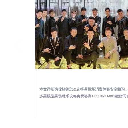
胶南KTV酒吧会所男模少爷男公关招聘-高薪招聘
胶南出差
关招聘攻略，更多
本文详细为你解答怎么选择男模场消费体验安全靠谱
 6881微信同步！
多男模型男场玩乐攻略免费咨询1333 867 6881微信同