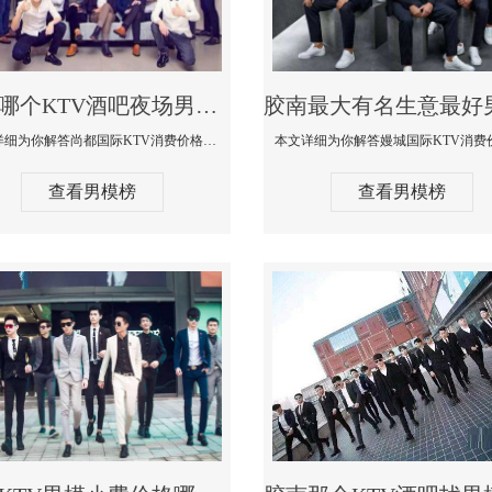
胶南哪个KTV酒吧夜场男模公关型男最帅-尚都国际KTV消费价格点评
本文详细为你解答尚都国际KTV消费价格点评，更多关于哪个KTV酒吧夜场男模公关型男最帅免费咨询1333 867 6881微信同步
查看男模榜
查看男模榜