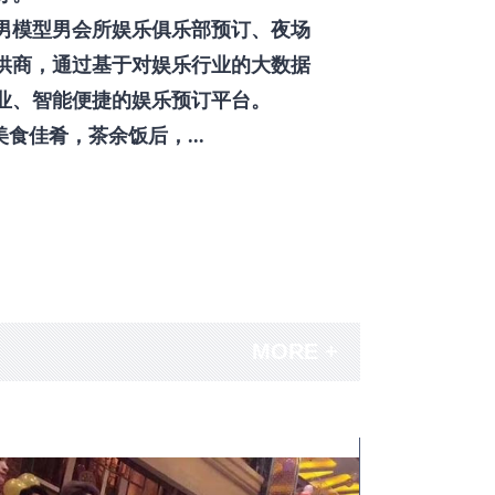
男模型男会所娱乐俱乐部预订、夜场
供商，通过基于对娱乐行业的大数据
业、智能便捷的娱乐预订平台。
佳肴，茶余饭后，...
MORE +