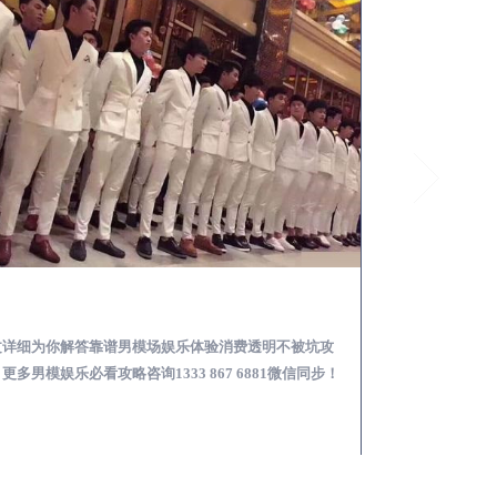
胶南怎么样选择靠谱男模场娱乐体验消费透明不被坑
文详细为你解答靠谱男模场娱乐体验消费透明不被坑攻
本文详细为你解答
更多男模娱乐必看攻略咨询1333 867 6881微信同步！
关于男模面试防坑攻略