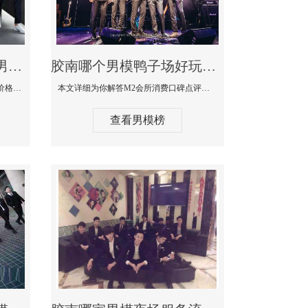
胶南最大有名生意最好男模少爷场KTV体验-嫚城国际KTV消费价格点评
胶南哪个男模鸭子场好玩陪酒服务好-M2会所KTV消费口碑点评
本文详细为你解答嫚城国际KTV消费价格口碑点评，更多关于最大有名生意最好男模少爷场KTV体验免费咨询1333 867 6881微信同步！
本文详细为你解答M2会所消费口碑点评，更多关于哪个男模鸭子场好玩陪酒服务好免费咨询1333 867 6881微信同步！
查看男模榜