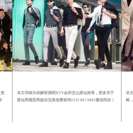
第一次到外地-怎么选择男模场消费体验安全靠谱必看
胶南酒吧KTV会所怎么搭讪帅哥-用什么样的方式搭讪成功率高
，更
本文详细为你解答酒吧KTV会所怎么搭讪帅哥，更多关于
本
步
搭讪男模型男娱乐宝典免费咨询1333 867 6881微信同步！
略，