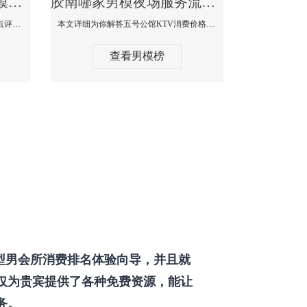
胶南那个KTV酒吧找男模帅哥男妓多-普罗旺斯KTV真实口碑点评
胶南哪家男模夜场服务流程全面-五号公馆KTV消费价格点评
本文详细为你解答普罗旺斯消费价格点评，更多关于那个KTV酒吧找男模帅哥最多免费咨询1333 867 6881微信同步！
本文详细为你解答五号公馆KTV消费价格，更多关于哪家男模夜场服务流程全面免费咨询1333 867 6881微信同步！
查看男模榜
型男会所消费排名体验向导，并且就
仅为贵宾提供了各种免费资源，能让
务。