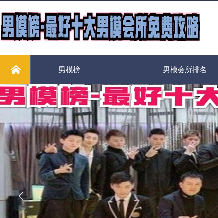
男模榜
男模会所排名