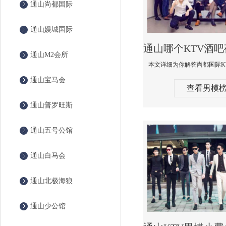
通山尚都国际
通山嫚城国际
通山M2会所
通山宝马会
查看男模
通山普罗旺斯
通山五号公馆
通山白马会
通山北极海狼
通山少公馆