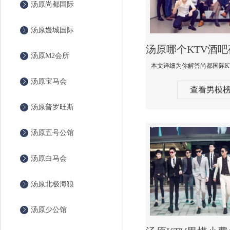
汤原尚都国际
汤原嫚城国际
汤原M2会所
汤原宝马会
查看男模
汤原普罗旺斯
汤原五号公馆
汤原白马会
汤原北极海狼
汤原少公馆