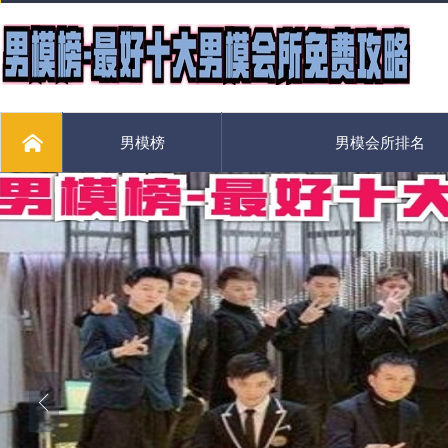
男模榜
男模会所排名