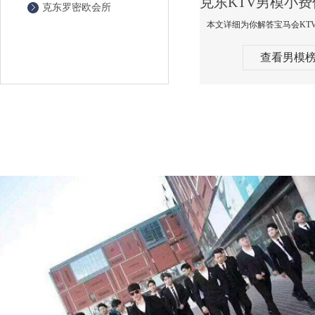
克东罗密欧会所
查看男模