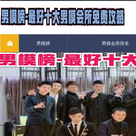
男模榜
男模会所排名