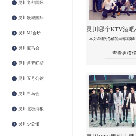
灵川尚都国际
灵川嫚城国际
灵川M2会所
灵川宝马会
查看男模
灵川普罗旺斯
灵川五号公馆
灵川白马会
灵川北极海狼
灵川少公馆