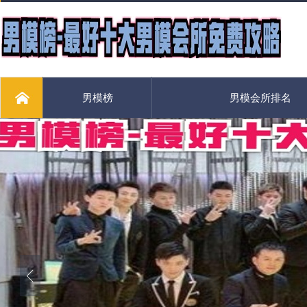
男模榜
男模会所排名