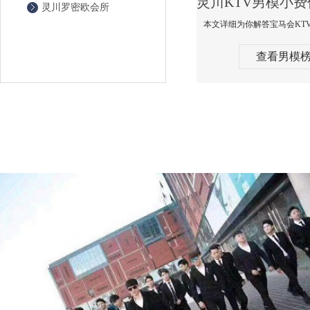
灵川罗密欧会所
查看男模