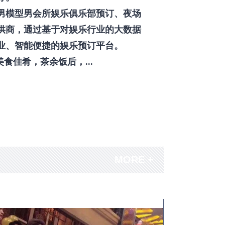
男模型男会所娱乐俱乐部预订、夜场
供商，通过基于对娱乐行业的大数据
业、智能便捷的娱乐预订平台。
佳肴，茶余饭后，...
MORE +