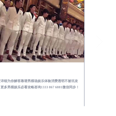
全椒怎么样选择靠谱男模场娱乐体验消费透明不被坑
文详细为你解答靠谱男模场娱乐体验消费透明不被坑攻
本文详细为你解答
更多男模娱乐必看攻略咨询1333 867 6881微信同步！
关于男模面试防坑攻略