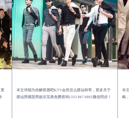
第一次到外地-怎么选择男模场消费体验安全靠谱必看
全椒酒吧KTV会所怎么搭讪帅哥-用什么样的方式搭讪成功率高
，更
本文详细为你解答酒吧KTV会所怎么搭讪帅哥，更多关于
本
步
搭讪男模型男娱乐宝典免费咨询1333 867 6881微信同步！
略，