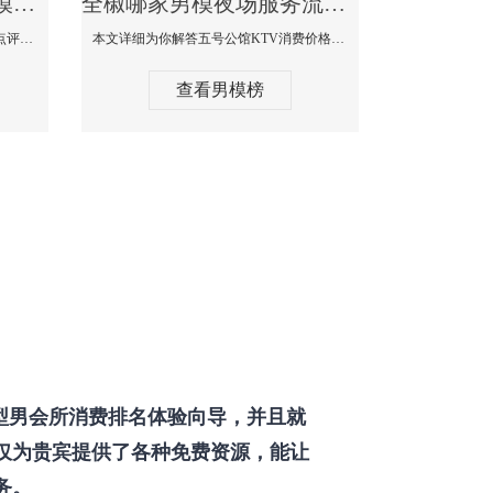
全椒那个KTV酒吧找男模帅哥男妓多-普罗旺斯KTV真实口碑点评
全椒哪家男模夜场服务流程全面-五号公馆KTV消费价格点评
本文详细为你解答普罗旺斯消费价格点评，更多关于那个KTV酒吧找男模帅哥最多免费咨询1333 867 6881微信同步！
本文详细为你解答五号公馆KTV消费价格，更多关于哪家男模夜场服务流程全面免费咨询1333 867 6881微信同步！
查看男模榜
型男会所消费排名体验向导，并且就
仅为贵宾提供了各种免费资源，能让
务。