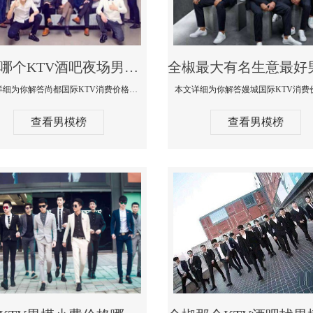
全椒哪个KTV酒吧夜场男模公关型男最帅-尚都国际KTV消费价格点评
本文详细为你解答尚都国际KTV消费价格点评，更多关于哪个KTV酒吧夜场男模公关型男最帅免费咨询1333 867 6881微信同步
查看男模榜
查看男模榜