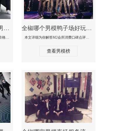
全椒最大有名生意最好男模少爷场KTV体验-嫚城国际KTV消费价格点评
全椒哪个男模鸭子场好玩陪酒服务好-M2会所KTV消费口碑点评
本文详细为你解答嫚城国际KTV消费价格口碑点评，更多关于最大有名生意最好男模少爷场KTV体验免费咨询1333 867 6881微信同步！
本文详细为你解答M2会所消费口碑点评，更多关于哪个男模鸭子场好玩陪酒服务好免费咨询1333 867 6881微信同步！
查看男模榜