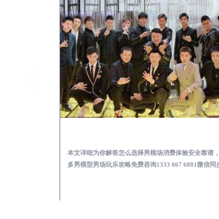
全椒KTV酒吧会所男模少爷男公关招聘-高薪招聘
全椒出差
关招聘攻略，更多
本文详细为你解答怎么选择男模场消费体验安全靠谱
 6881微信同步！
多男模型男场玩乐攻略免费咨询1333 867 6881微信同