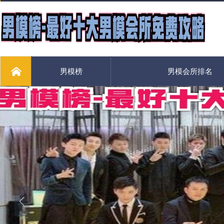
男模榜
男模会所排名