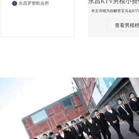
永昌罗密欧会所
查看男模