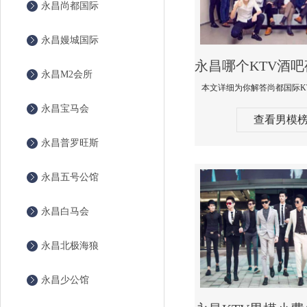
永昌尚都国际
永昌嫚城国际
永昌M2会所
永昌宝马会
查看男模
永昌普罗旺斯
永昌五号公馆
永昌白马会
永昌北极海狼
永昌少公馆