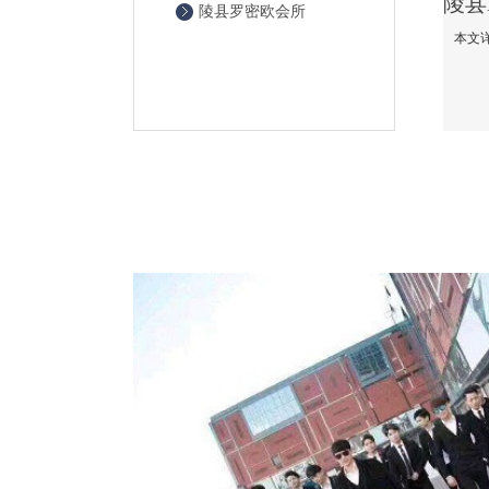
陵县罗密欧会所