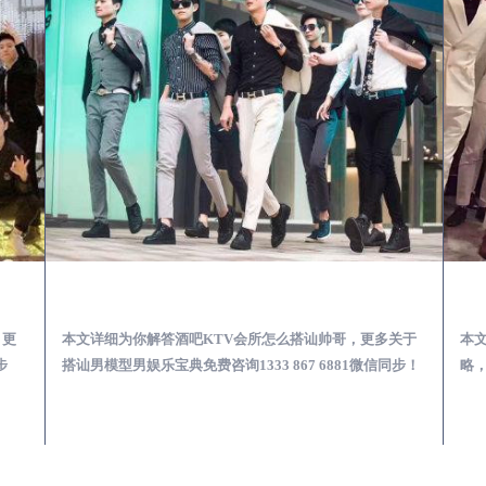
第一次到外地-怎么选择男模场消费体验安全靠谱必看
陵县酒吧KTV会所怎么搭讪帅哥-用什么样的方式搭讪成功率高
，更
本文详细为你解答酒吧KTV会所怎么搭讪帅哥，更多关于
本
步
搭讪男模型男娱乐宝典免费咨询1333 867 6881微信同步！
略，