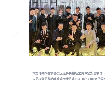
陵县KTV酒吧会所男模少爷男公关招聘-高薪招聘
陵县出差
关招聘攻略，更多
本文详细为你解答怎么选择男模场消费体验安全靠谱
 6881微信同步！
多男模型男场玩乐攻略免费咨询1333 867 6881微信同