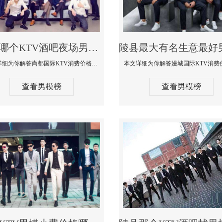
陵县哪个KTV酒吧夜场男模公关型男最帅-尚都国际KTV消费价格点评
本文详细为你解答尚都国际KTV消费价格点评，更多关于哪个KTV酒吧夜场男模公关型男最帅免费咨询1333 867 6881微信同步
查看男模榜
查看男模榜