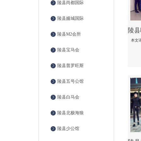
陵县尚都国际
陵县嫚城国际
陵县M2会所
陵县宝马会
陵县普罗旺斯
陵县五号公馆
陵县白马会
陵县北极海狼
陵县少公馆