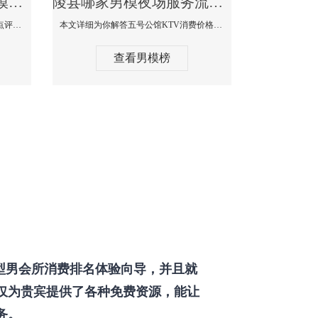
陵县那个KTV酒吧找男模帅哥男妓多-普罗旺斯KTV真实口碑点评
陵县哪家男模夜场服务流程全面-五号公馆KTV消费价格点评
本文详细为你解答普罗旺斯消费价格点评，更多关于那个KTV酒吧找男模帅哥最多免费咨询1333 867 6881微信同步！
本文详细为你解答五号公馆KTV消费价格，更多关于哪家男模夜场服务流程全面免费咨询1333 867 6881微信同步！
查看男模榜
型男会所消费排名体验向导，并且就
仅为贵宾提供了各种免费资源，能让
务。