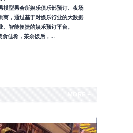
男模型男会所娱乐俱乐部预订、夜场
供商，通过基于对娱乐行业的大数据
业、智能便捷的娱乐预订平台。
佳肴，茶余饭后，...
MORE +