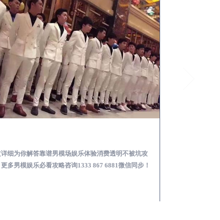
陵县怎么样选择靠谱男模场娱乐体验消费透明不被坑
文详细为你解答靠谱男模场娱乐体验消费透明不被坑攻
本文详细为你解答
更多男模娱乐必看攻略咨询1333 867 6881微信同步！
关于男模面试防坑攻略