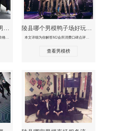
陵县最大有名生意最好男模少爷场KTV体验-嫚城国际KTV消费价格点评
陵县哪个男模鸭子场好玩陪酒服务好-M2会所KTV消费口碑点评
本文详细为你解答嫚城国际KTV消费价格口碑点评，更多关于最大有名生意最好男模少爷场KTV体验免费咨询1333 867 6881微信同步！
本文详细为你解答M2会所消费口碑点评，更多关于哪个男模鸭子场好玩陪酒服务好免费咨询1333 867 6881微信同步！
查看男模榜