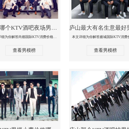
庐山哪个KTV酒吧夜场男模公关型男最帅-尚都国际KTV消费价格点评
本文详细为你解答尚都国际KTV消费价格点评，更多关于哪个KTV酒吧夜场男模公关型男最帅免费咨询1333 867 6881微信同步
查看男模榜
查看男模榜