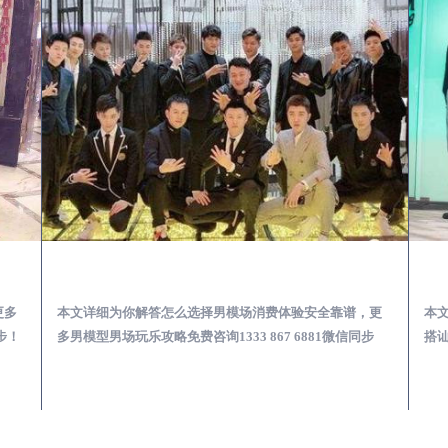
少爷男公关招聘-高薪招聘
庐山出差第一次到外地-怎么选择男模场消费体验安全靠谱必看
更多
本文详细为你解答怎么选择男模场消费体验安全靠谱，更
本
步！
多男模型男场玩乐攻略免费咨询1333 867 6881微信同步
搭讪