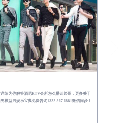
庐山酒吧KTV会所怎么搭讪帅哥-用什么样的方式搭讪成功率高
文详细为你解答酒吧KTV会所怎么搭讪帅哥，更多关于
本文详细为你解答
男模型男娱乐宝典免费咨询1333 867 6881微信同步！
略，更多男模娱乐必看