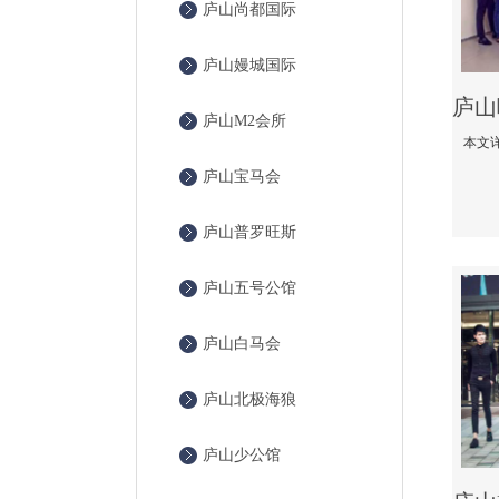
庐山尚都国际
庐山嫚城国际
庐山M2会所
庐山宝马会
庐山普罗旺斯
庐山五号公馆
庐山白马会
庐山北极海狼
庐山少公馆