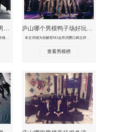
庐山最大有名生意最好男模少爷场KTV体验-嫚城国际KTV消费价格点评
庐山哪个男模鸭子场好玩陪酒服务好-M2会所KTV消费口碑点评
本文详细为你解答嫚城国际KTV消费价格口碑点评，更多关于最大有名生意最好男模少爷场KTV体验免费咨询1333 867 6881微信同步！
本文详细为你解答M2会所消费口碑点评，更多关于哪个男模鸭子场好玩陪酒服务好免费咨询1333 867 6881微信同步！
查看男模榜