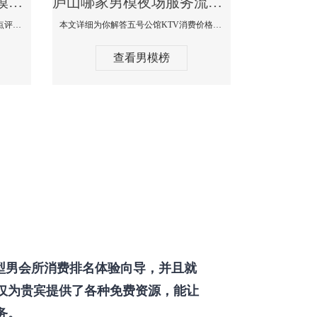
庐山那个KTV酒吧找男模帅哥男妓多-普罗旺斯KTV真实口碑点评
庐山哪家男模夜场服务流程全面-五号公馆KTV消费价格点评
本文详细为你解答普罗旺斯消费价格点评，更多关于那个KTV酒吧找男模帅哥最多免费咨询1333 867 6881微信同步！
本文详细为你解答五号公馆KTV消费价格，更多关于哪家男模夜场服务流程全面免费咨询1333 867 6881微信同步！
查看男模榜
型男会所消费排名体验向导，并且就
仅为贵宾提供了各种免费资源，能让
务。