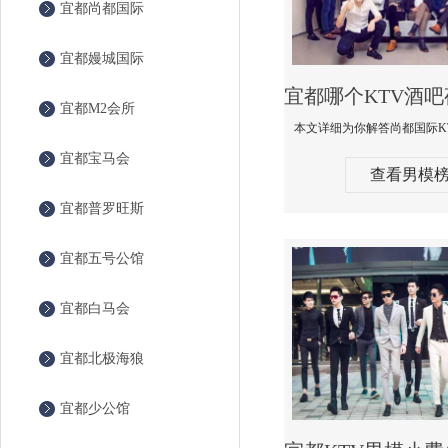
宜都尚都国际
宜都嫚城国际
宜都M2会所
宜都宝马会
查看男模
宜都普罗旺斯
宜都五号公馆
宜都白马会
宜都北极海狼
宜都少公馆