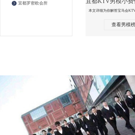
宜都罗密欧会所
查看男模