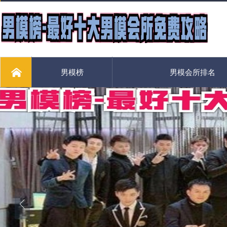
男模榜
男模会所排名