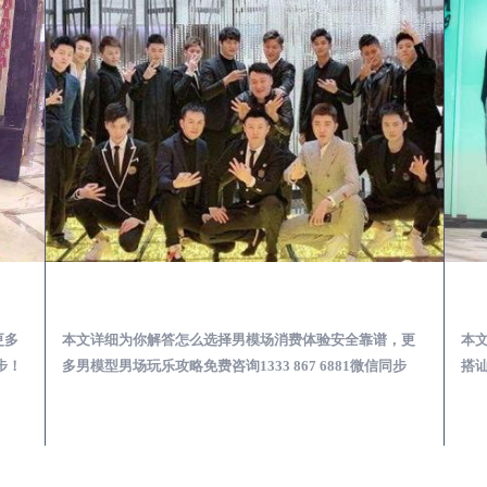
少爷男公关招聘-高薪招聘
井研出差第一次到外地-怎么选择男模场消费体验安全靠谱必看
更多
本文详细为你解答怎么选择男模场消费体验安全靠谱，更
本
步！
多男模型男场玩乐攻略免费咨询1333 867 6881微信同步
搭讪