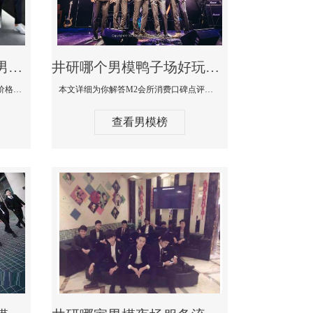
井研最大有名生意最好男模少爷场KTV体验-嫚城国际KTV消费价格点评
井研哪个男模鸭子场好玩陪酒服务好-M2会所KTV消费口碑点评
本文详细为你解答嫚城国际KTV消费价格口碑点评，更多关于最大有名生意最好男模少爷场KTV体验免费咨询1333 867 6881微信同步！
本文详细为你解答M2会所消费口碑点评，更多关于哪个男模鸭子场好玩陪酒服务好免费咨询1333 867 6881微信同步！
查看男模榜