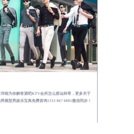
井研酒吧KTV会所怎么搭讪帅哥-用什么样的方式搭讪成功率高
文详细为你解答酒吧KTV会所怎么搭讪帅哥，更多关于
本文详细为你解答
男模型男娱乐宝典免费咨询1333 867 6881微信同步！
略，更多男模娱乐必看