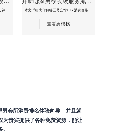
井研那个KTV酒吧找男模帅哥男妓多-普罗旺斯KTV真实口碑点评
井研哪家男模夜场服务流程全面-五号公馆KTV消费价格点评
本文详细为你解答普罗旺斯消费价格点评，更多关于那个KTV酒吧找男模帅哥最多免费咨询1333 867 6881微信同步！
本文详细为你解答五号公馆KTV消费价格，更多关于哪家男模夜场服务流程全面免费咨询1333 867 6881微信同步！
查看男模榜
型男会所消费排名体验向导，并且就
仅为贵宾提供了各种免费资源，能让
务。