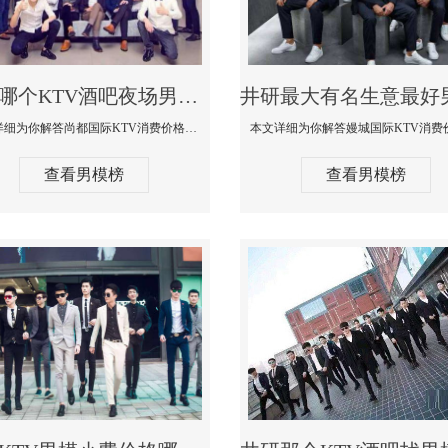
井研哪个KTV酒吧夜场男模公关型男最帅-尚都国际KTV消费价格点评
本文详细为你解答尚都国际KTV消费价格点评，更多关于哪个KTV酒吧夜场男模公关型男最帅免费咨询1333 867 6881微信同步
查看男模榜
查看男模榜