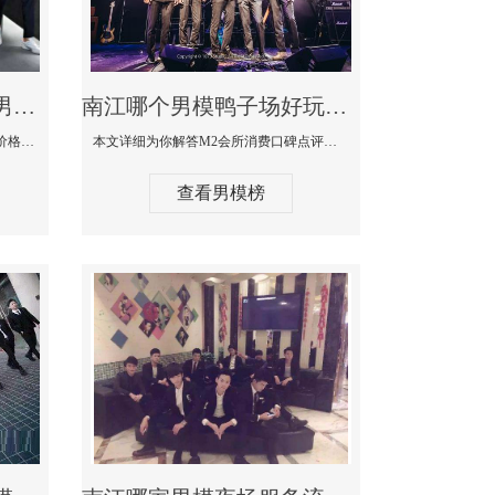
南江最大有名生意最好男模少爷场KTV体验-嫚城国际KTV消费价格点评
南江哪个男模鸭子场好玩陪酒服务好-M2会所KTV消费口碑点评
本文详细为你解答嫚城国际KTV消费价格口碑点评，更多关于最大有名生意最好男模少爷场KTV体验免费咨询1333 867 6881微信同步！
本文详细为你解答M2会所消费口碑点评，更多关于哪个男模鸭子场好玩陪酒服务好免费咨询1333 867 6881微信同步！
查看男模榜