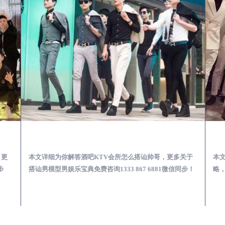
南江酒吧KTV会所怎么搭讪帅哥-用什么样的方式搭讪成功率高
南江怎么样选择靠谱男模场娱乐体验消费透明不被坑
更多关于
本文详细为你解答靠谱男模场娱乐体验消费透明不被坑攻
1微信同步！
略，更多男模娱乐必看攻略咨询1333 867 6881微信同步！