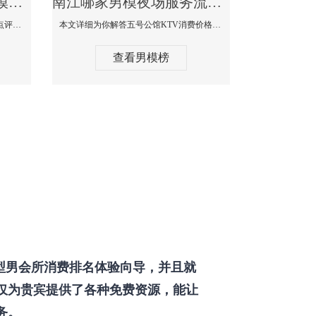
南江那个KTV酒吧找男模帅哥男妓多-普罗旺斯KTV真实口碑点评
南江哪家男模夜场服务流程全面-五号公馆KTV消费价格点评
本文详细为你解答普罗旺斯消费价格点评，更多关于那个KTV酒吧找男模帅哥最多免费咨询1333 867 6881微信同步！
本文详细为你解答五号公馆KTV消费价格，更多关于哪家男模夜场服务流程全面免费咨询1333 867 6881微信同步！
查看男模榜
型男会所消费排名体验向导，并且就
仅为贵宾提供了各种免费资源，能让
务。