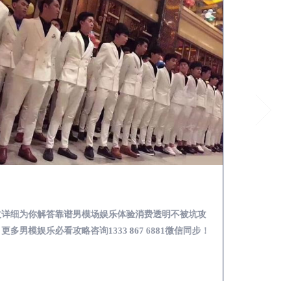
南江KTV酒吧会所男模少爷男公关招聘-高薪招聘
本文详细为你解答KTV酒吧男模少爷公关招聘攻略，更多
本文详细为
关于男模面试防坑攻略免费咨询1333 867 6881微信同步！
多男模型男场玩