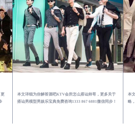
第一次到外地-怎么选择男模场消费体验安全靠谱必看
兰考酒吧KTV会所怎么搭讪帅哥-用什么样的方式搭讪成功率高
，更
本文详细为你解答酒吧KTV会所怎么搭讪帅哥，更多关于
本
步
搭讪男模型男娱乐宝典免费咨询1333 867 6881微信同步！
略，