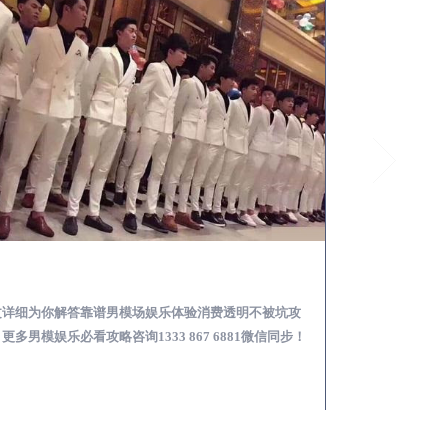
兰考怎么样选择靠谱男模场娱乐体验消费透明不被坑
文详细为你解答靠谱男模场娱乐体验消费透明不被坑攻
本文详细为你解答
更多男模娱乐必看攻略咨询1333 867 6881微信同步！
关于男模面试防坑攻略