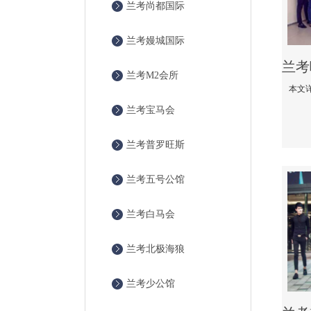
兰考尚都国际
兰考嫚城国际
兰考M2会所
兰考宝马会
兰考普罗旺斯
兰考五号公馆
兰考白马会
兰考北极海狼
兰考少公馆