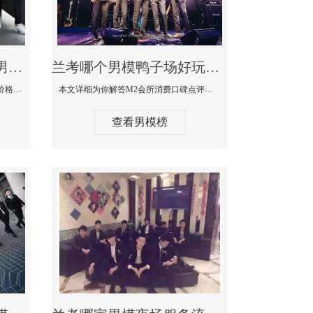
兰考最大有名生意最好男模少爷场KTV体验-嫚城国际KTV消费价格点评
兰考哪个男模鸭子场好玩陪酒服务好-M2会所KTV消费口碑点评
本文详细为你解答嫚城国际KTV消费价格口碑点评，更多关于最大有名生意最好男模少爷场KTV体验免费咨询1333 867 6881微信同步！
本文详细为你解答M2会所消费口碑点评，更多关于哪个男模鸭子场好玩陪酒服务好免费咨询1333 867 6881微信同步！
查看男模榜