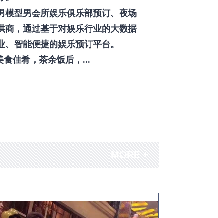
男模型男会所娱乐俱乐部预订、夜场
供商，通过基于对娱乐行业的大数据
业、智能便捷的娱乐预订平台。
佳肴，茶余饭后，...
MORE +