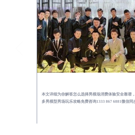
兰考KTV酒吧会所男模少爷男公关招聘-高薪招聘
兰考出差
关招聘攻略，更多
本文详细为你解答怎么选择男模场消费体验安全靠谱
 6881微信同步！
多男模型男场玩乐攻略免费咨询1333 867 6881微信同