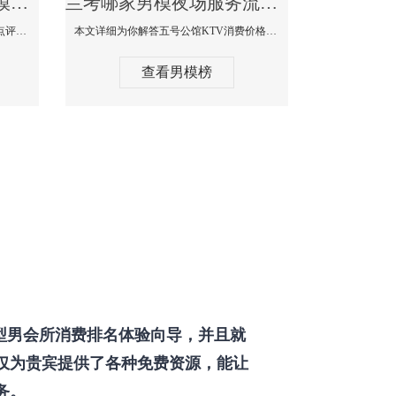
兰考那个KTV酒吧找男模帅哥男妓多-普罗旺斯KTV真实口碑点评
兰考哪家男模夜场服务流程全面-五号公馆KTV消费价格点评
本文详细为你解答普罗旺斯消费价格点评，更多关于那个KTV酒吧找男模帅哥最多免费咨询1333 867 6881微信同步！
本文详细为你解答五号公馆KTV消费价格，更多关于哪家男模夜场服务流程全面免费咨询1333 867 6881微信同步！
查看男模榜
型男会所消费排名体验向导，并且就
仅为贵宾提供了各种免费资源，能让
务。