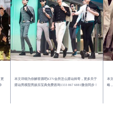
第一次到外地-怎么选择男模场消费体验安全靠谱必看
江安酒吧KTV会所怎么搭讪帅哥-用什么样的方式搭讪成功率高
，更
本文详细为你解答酒吧KTV会所怎么搭讪帅哥，更多关于
本
步
搭讪男模型男娱乐宝典免费咨询1333 867 6881微信同步！
略，