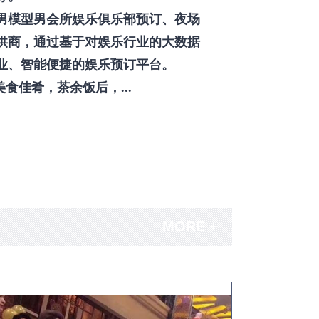
男模型男会所娱乐俱乐部预订、夜场
供商，通过基于对娱乐行业的大数据
业、智能便捷的娱乐预订平台。
佳肴，茶余饭后，...
MORE +