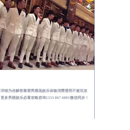
江安怎么样选择靠谱男模场娱乐体验消费透明不被坑
文详细为你解答靠谱男模场娱乐体验消费透明不被坑攻
本文详细为你解答
更多男模娱乐必看攻略咨询1333 867 6881微信同步！
关于男模面试防坑攻略