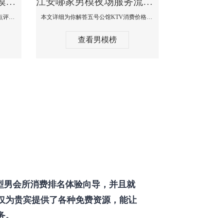
江安那个KTV酒吧找男模帅哥男妓多-普罗旺斯KTV真实口碑点评
江安哪家男模夜场服务流程全面-五号公馆KTV消费价格点评
本文详细为你解答普罗旺斯消费价格点评，更多关于那个KTV酒吧找男模帅哥最多免费咨询1333 867 6881微信同步！
本文详细为你解答五号公馆KTV消费价格，更多关于哪家男模夜场服务流程全面免费咨询1333 867 6881微信同步！
查看男模榜
型男会所消费排名体验向导，并且就
仅为贵宾提供了各种免费资源，能让
务。