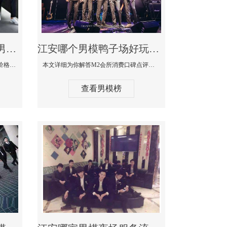
江安最大有名生意最好男模少爷场KTV体验-嫚城国际KTV消费价格点评
江安哪个男模鸭子场好玩陪酒服务好-M2会所KTV消费口碑点评
本文详细为你解答嫚城国际KTV消费价格口碑点评，更多关于最大有名生意最好男模少爷场KTV体验免费咨询1333 867 6881微信同步！
本文详细为你解答M2会所消费口碑点评，更多关于哪个男模鸭子场好玩陪酒服务好免费咨询1333 867 6881微信同步！
查看男模榜