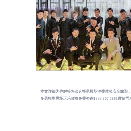
江安KTV酒吧会所男模少爷男公关招聘-高薪招聘
江安出差
关招聘攻略，更多
本文详细为你解答怎么选择男模场消费体验安全靠谱
 6881微信同步！
多男模型男场玩乐攻略免费咨询1333 867 6881微信同