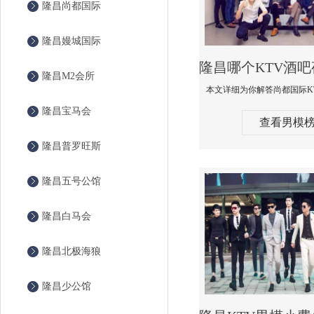
隆昌尚都国际
隆昌嫚城国际
隆昌M2会所
隆昌宝马会
查看男模
隆昌普罗旺斯
隆昌五号公馆
隆昌白马会
隆昌北极海狼
隆昌少公馆