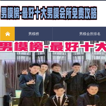
男模榜
男模会所排名