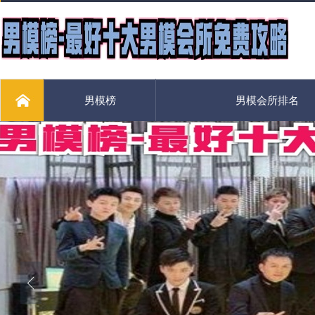
男模榜
男模会所排名