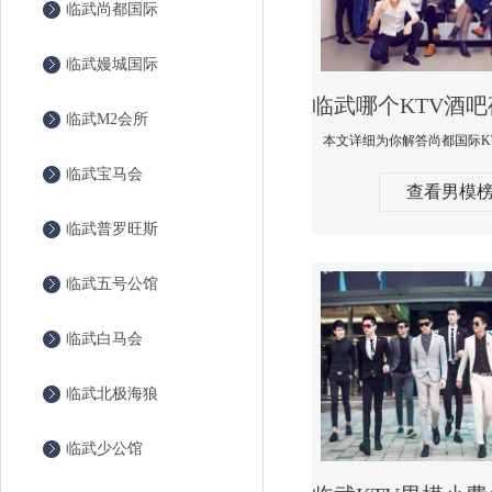
临武尚都国际
临武嫚城国际
临武M2会所
临武宝马会
查看男模
临武普罗旺斯
临武五号公馆
临武白马会
临武北极海狼
临武少公馆