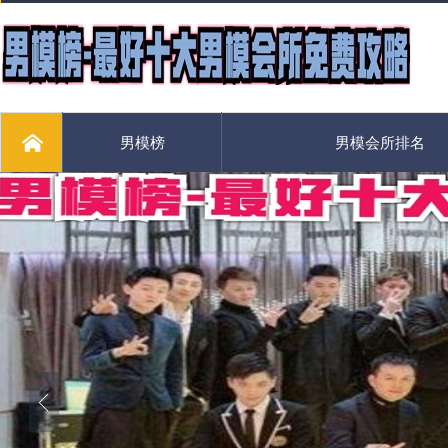
男模榜
男模会所排名