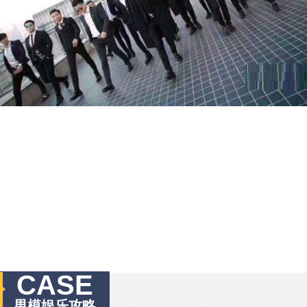
CASE
男模娱乐攻略