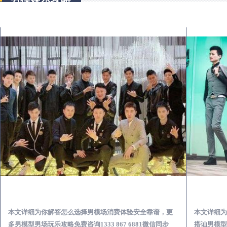
鱼台出差第一次到外地-怎么选择男模场消费体验安全靠谱必看
本文详细为你解答怎么选择男模场消费体验安全靠谱，更
本文详细为
多男模型男场玩乐攻略免费咨询1333 867 6881微信同步
搭讪男模型男