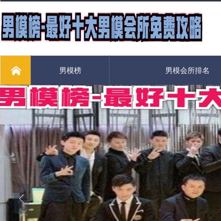
男模榜
男模会所排名