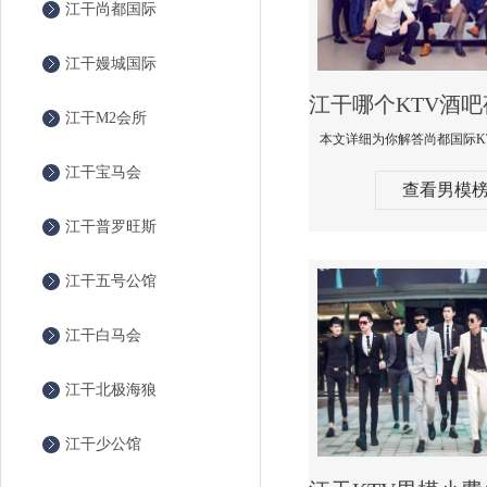
江干尚都国际
江干嫚城国际
江干M2会所
江干宝马会
查看男模
江干普罗旺斯
江干五号公馆
江干白马会
江干北极海狼
江干少公馆