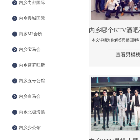
内乡尚都国际
内乡嫚城国际
内乡M2会所
内乡宝马会
查看男模
内乡普罗旺斯
内乡五号公馆
内乡白马会
内乡北极海狼
内乡少公馆