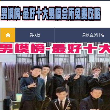
男模榜
男模会所排名