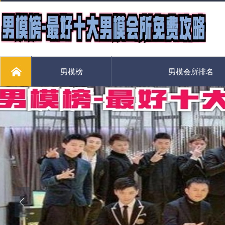
男模榜
男模会所排名