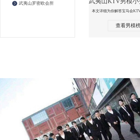
武夷山罗密欧会所
查看男模