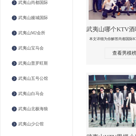
武夷山尚都国际
武夷山嫚城国际
武夷山M2会所
武夷山宝马会
查看男模
武夷山普罗旺斯
武夷山五号公馆
武夷山白马会
武夷山北极海狼
武夷山少公馆