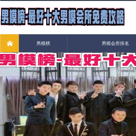
男模榜
男模会所排名