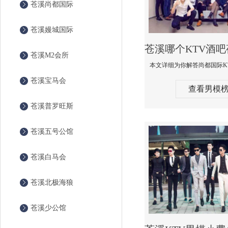
苍溪尚都国际
苍溪嫚城国际
苍溪M2会所
苍溪宝马会
查看男模
苍溪普罗旺斯
苍溪五号公馆
苍溪白马会
苍溪北极海狼
苍溪少公馆