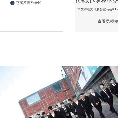
苍溪罗密欧会所
查看男模