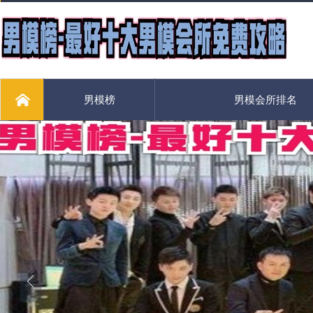
男模榜
男模会所排名