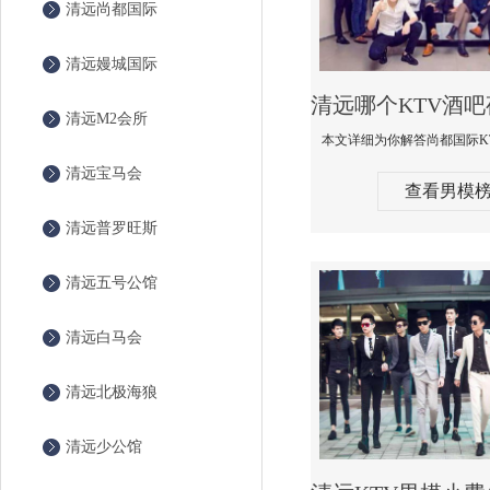
清远尚都国际
清远嫚城国际
清远M2会所
清远宝马会
查看男模
清远普罗旺斯
清远五号公馆
清远白马会
清远北极海狼
清远少公馆