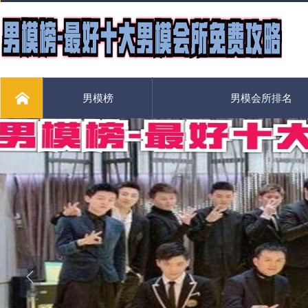
男模榜
男模会所排名