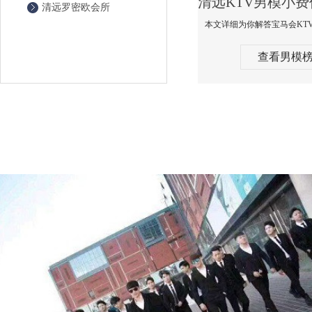
清远罗密欧会所
查看男模