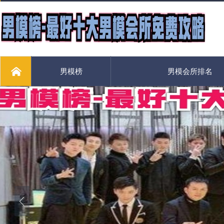
男模榜
男模会所排名