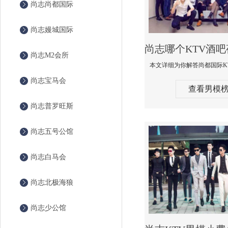
尚志尚都国际
尚志嫚城国际
尚志M2会所
尚志宝马会
查看男模
尚志普罗旺斯
尚志五号公馆
尚志白马会
尚志北极海狼
尚志少公馆