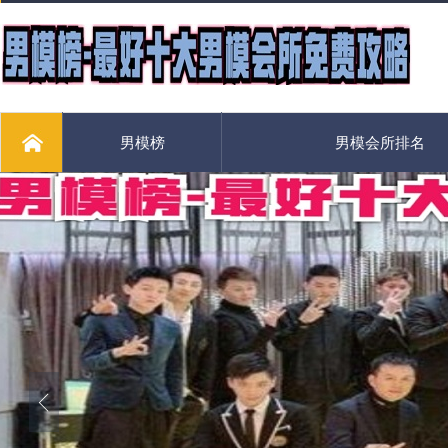
男模榜
男模会所排名