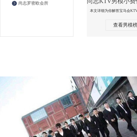
尚志罗密欧会所
查看男模