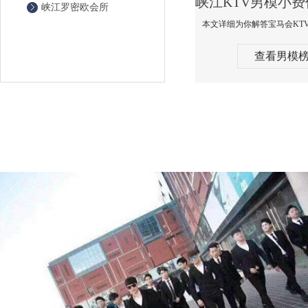
峡江罗密欧会所
查看男模