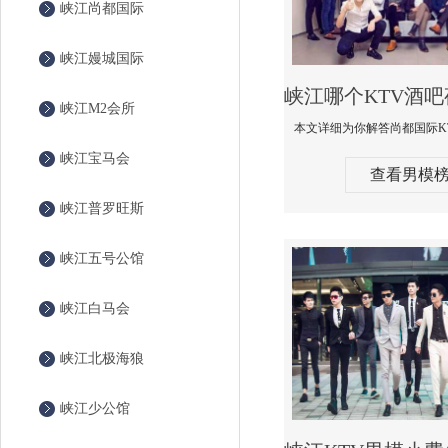
峡江尚都国际
峡江嫚城国际
峡江M2会所
峡江宝马会
查看男模
峡江普罗旺斯
峡江五号公馆
峡江白马会
峡江北极海狼
峡江少公馆