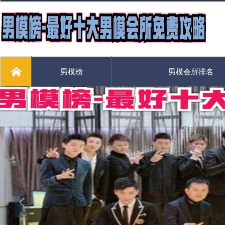
男模榜
男模会所排名