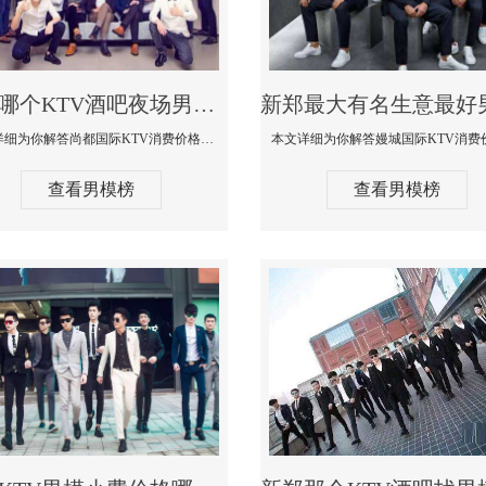
新郑哪个KTV酒吧夜场男模公关型男最帅-尚都国际KTV消费价格点评
本文详细为你解答尚都国际KTV消费价格点评，更多关于哪个KTV酒吧夜场男模公关型男最帅免费咨询1333 867 6881微信同步
查看男模榜
查看男模榜