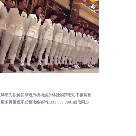
新郑怎么样选择靠谱男模场娱乐体验消费透明不被坑
文详细为你解答靠谱男模场娱乐体验消费透明不被坑攻
本文详细为你解答
更多男模娱乐必看攻略咨询1333 867 6881微信同步！
关于男模面试防坑攻略