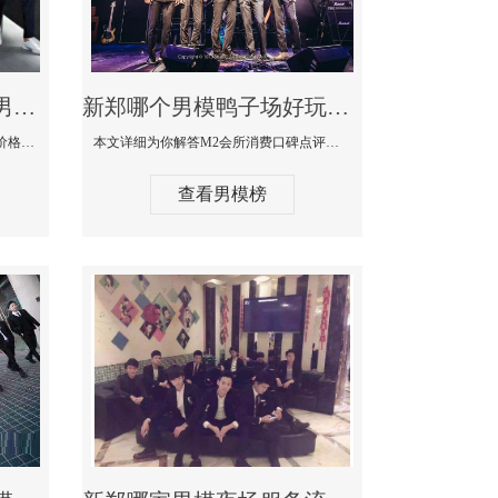
新郑最大有名生意最好男模少爷场KTV体验-嫚城国际KTV消费价格点评
新郑哪个男模鸭子场好玩陪酒服务好-M2会所KTV消费口碑点评
本文详细为你解答嫚城国际KTV消费价格口碑点评，更多关于最大有名生意最好男模少爷场KTV体验免费咨询1333 867 6881微信同步！
本文详细为你解答M2会所消费口碑点评，更多关于哪个男模鸭子场好玩陪酒服务好免费咨询1333 867 6881微信同步！
查看男模榜