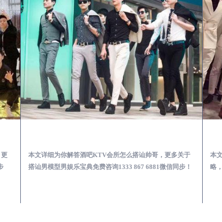
第一次到外地-怎么选择男模场消费体验安全靠谱必看
新郑酒吧KTV会所怎么搭讪帅哥-用什么样的方式搭讪成功率高
，更
本文详细为你解答酒吧KTV会所怎么搭讪帅哥，更多关于
本
步
搭讪男模型男娱乐宝典免费咨询1333 867 6881微信同步！
略，