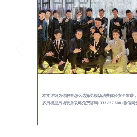
新郑KTV酒吧会所男模少爷男公关招聘-高薪招聘
新郑出差
关招聘攻略，更多
本文详细为你解答怎么选择男模场消费体验安全靠谱
 6881微信同步！
多男模型男场玩乐攻略免费咨询1333 867 6881微信同