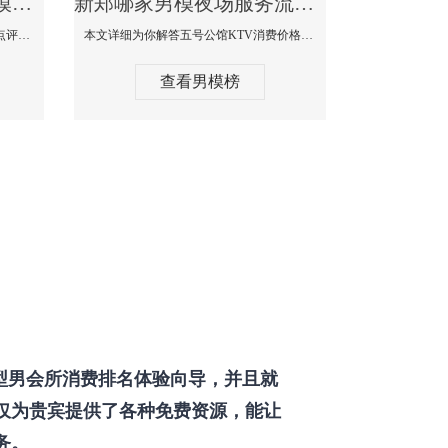
新郑那个KTV酒吧找男模帅哥男妓多-普罗旺斯KTV真实口碑点评
新郑哪家男模夜场服务流程全面-五号公馆KTV消费价格点评
本文详细为你解答普罗旺斯消费价格点评，更多关于那个KTV酒吧找男模帅哥最多免费咨询1333 867 6881微信同步！
本文详细为你解答五号公馆KTV消费价格，更多关于哪家男模夜场服务流程全面免费咨询1333 867 6881微信同步！
查看男模榜
型男会所消费排名体验向导，并且就
仅为贵宾提供了各种免费资源，能让
务。