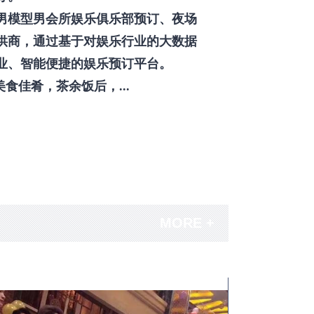
男模型男会所娱乐俱乐部预订、夜场
供商，通过基于对娱乐行业的大数据
业、智能便捷的娱乐预订平台。
佳肴，茶余饭后，...
MORE +