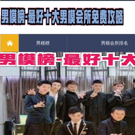
男模榜
男模会所排名