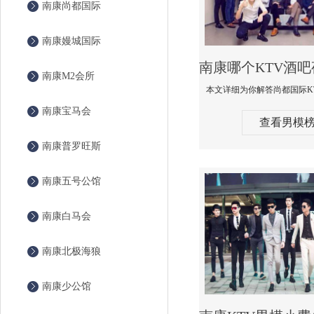
南康尚都国际
南康嫚城国际
南康M2会所
南康宝马会
查看男模
南康普罗旺斯
南康五号公馆
南康白马会
南康北极海狼
南康少公馆