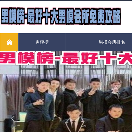
男模榜
男模会所排名