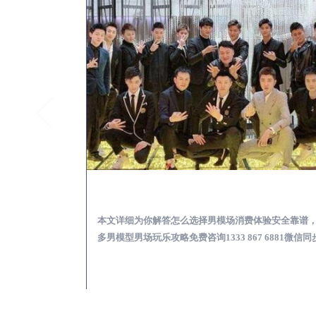
罗平KTV酒吧会所男模少爷男公关招聘-高薪招聘
罗平出差
关招聘攻略，更多
本文详细为你解答怎么选择男模场消费体验安全靠谱
 6881微信同步！
多男模型男场玩乐攻略免费咨询1333 867 6881微信同