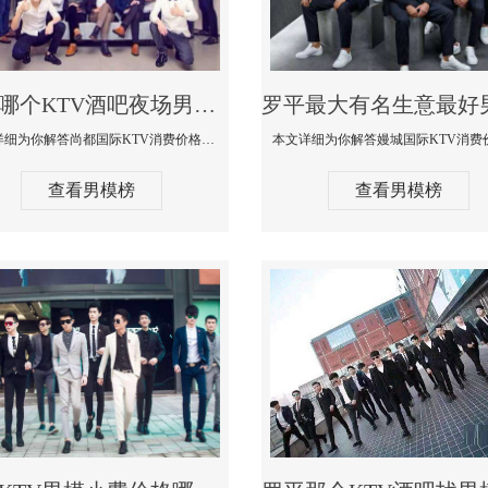
罗平哪个KTV酒吧夜场男模公关型男最帅-尚都国际KTV消费价格点评
本文详细为你解答尚都国际KTV消费价格点评，更多关于哪个KTV酒吧夜场男模公关型男最帅免费咨询1333 867 6881微信同步
查看男模榜
查看男模榜