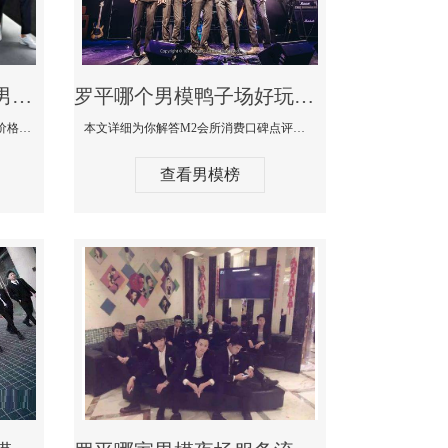
罗平最大有名生意最好男模少爷场KTV体验-嫚城国际KTV消费价格点评
罗平哪个男模鸭子场好玩陪酒服务好-M2会所KTV消费口碑点评
本文详细为你解答嫚城国际KTV消费价格口碑点评，更多关于最大有名生意最好男模少爷场KTV体验免费咨询1333 867 6881微信同步！
本文详细为你解答M2会所消费口碑点评，更多关于哪个男模鸭子场好玩陪酒服务好免费咨询1333 867 6881微信同步！
查看男模榜