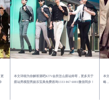
第一次到外地-怎么选择男模场消费体验安全靠谱必看
罗平酒吧KTV会所怎么搭讪帅哥-用什么样的方式搭讪成功率高
，更
本文详细为你解答酒吧KTV会所怎么搭讪帅哥，更多关于
本
步
搭讪男模型男娱乐宝典免费咨询1333 867 6881微信同步！
略，