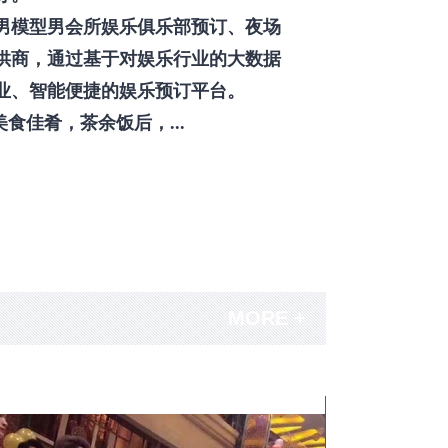
男模型男会所娱乐俱乐部预订、夜场
供商，通过基于对娱乐行业的大数据
业、智能便捷的娱乐预订平台。
佳肴，茶余饭后，...
MORE +