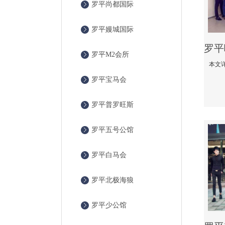
罗平尚都国际
罗平嫚城国际
罗平M2会所
罗平宝马会
罗平普罗旺斯
罗平五号公馆
罗平白马会
罗平北极海狼
罗平少公馆