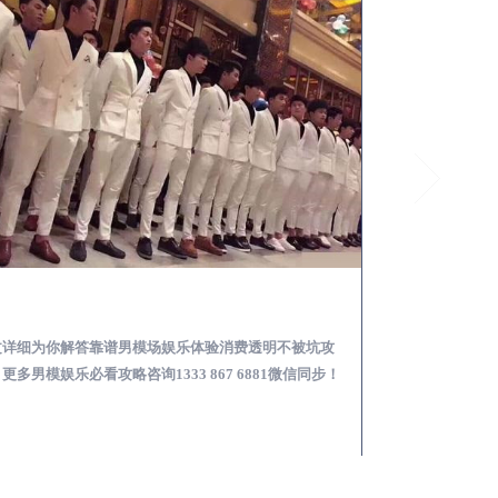
罗平怎么样选择靠谱男模场娱乐体验消费透明不被坑
文详细为你解答靠谱男模场娱乐体验消费透明不被坑攻
本文详细为你解答
更多男模娱乐必看攻略咨询1333 867 6881微信同步！
关于男模面试防坑攻略