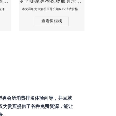
罗平那个KTV酒吧找男模帅哥男妓多-普罗旺斯KTV真实口碑点评
罗平哪家男模夜场服务流程全面-五号公馆KTV消费价格点评
本文详细为你解答普罗旺斯消费价格点评，更多关于那个KTV酒吧找男模帅哥最多免费咨询1333 867 6881微信同步！
本文详细为你解答五号公馆KTV消费价格，更多关于哪家男模夜场服务流程全面免费咨询1333 867 6881微信同步！
查看男模榜
型男会所消费排名体验向导，并且就
仅为贵宾提供了各种免费资源，能让
务。