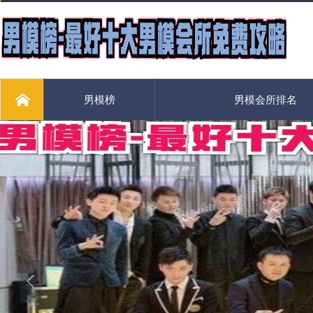
男模榜
男模会所排名