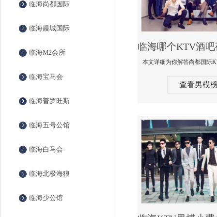
临海尚都国际
临海嫚城国际
临海M2会所
临海宝马会
查看男模
临海普罗旺斯
临海五号公馆
临海白马会
临海北极海狼
临海少公馆